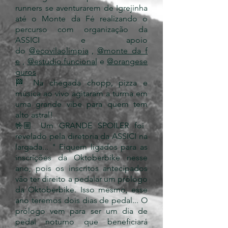
runners se aventurarem de Igrejinha
até o Monte da Fé realizando o
percurso com organização da
ASSICI e apoio
do
@ecovilaolimpia
,
@monte_da_f
e
,
@estudio.funcional
e
@orangese
guros
🏁 Na chegada chopp, pizza e
música ao vivo agitaram a turma em
uma grande vibe para quem tem
alto astral!
🤟🏼 Um GRANDE SPOILER foi
revelado pela diretoria da ASSICI na
largada... " Fiquem ligados para as
inscrições da Oktoberbike nesse
ano, pois os inscritos antecipados
vão ter direito a pedalar um prólogo
da Oktoberbike. Isso mesmo, esse
ano teremos dois dias de pedal... O
prólogo vem para ser um dia de
pedal noturno que beneficiará