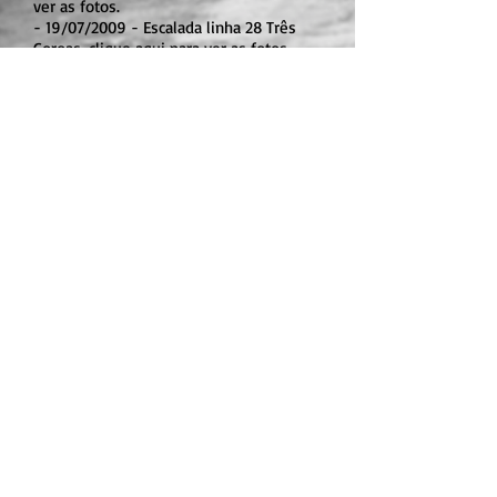
ver as fotos.
- 19/07/2009 - Escalada linha 28 Três
Coroas, clique aqui para ver as fotos.
- 05/07/2009 - Escalada, clique aqui para
ver as fotos.
2008
- 27/01/2008 - Igrejinha - São Francisco
-Canela - Gramado - Três Coroas -
Igrejinha, clique aqui para ver as fotos.
2007
- 15/07/2007 - Igrejinha ao parque das
laranjeiras, clique aqui para ver as fotos.
- 14/10/2007 - Sítio Nuni, clique aqui
para ver as fotos.
- Praia Via Riozinho, clique aqui para ver
as fotos.
- Pedal São Chico - Barragem do Blanc e
Salto, clique aqui para ver as fotos.
- Boa vista - Litoral - Igrejinha, clique
aqui para ver as fotos.
- Morro Agudo, clique aqui para ver as