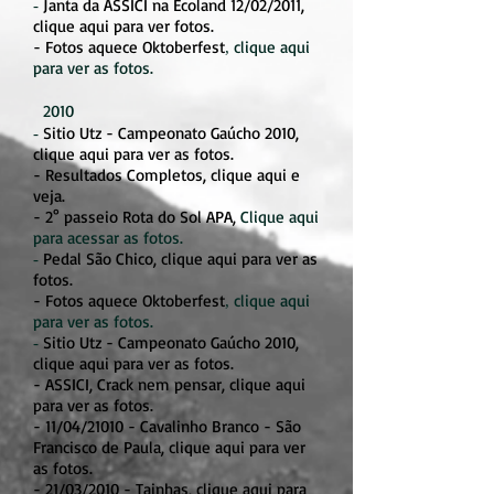
Janta da ASSICI na Ecoland 12/02/2011,
-
clique aqui para ver fotos.
- Fotos aquece Oktoberfest
clique aqui
,
para ver as fotos.
2010
Sitio Utz - Campeonato Gaúcho 2010,
-
clique aqui para ver as fotos.
- Resultados Completos, clique aqui e
veja.
- 2° passeio Rota do Sol APA,
Clique aqui
para acessar as fotos.
Pedal São Chico, clique aqui para ver as
-
fotos.
- Fotos aquece Oktoberfest
clique aqui
,
para ver as fotos.
Sitio Utz - Campeonato Gaúcho 2010,
-
clique aqui para ver as fotos.
- ASSICI, Crack nem pensar, clique aqui
para ver as fotos.
- 11/04/21010 - Cavalinho Branco - São
Francisco de Paula, clique aqui para ver
as fotos.
- 21/03/2010 - Tainhas, clique aqui para