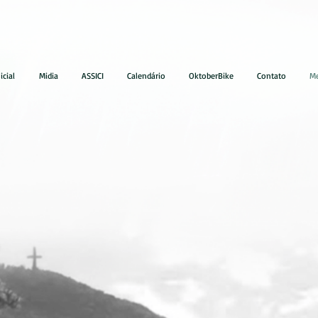
icial
Midia
ASSICI
Calendário
OktoberBike
Contato
M