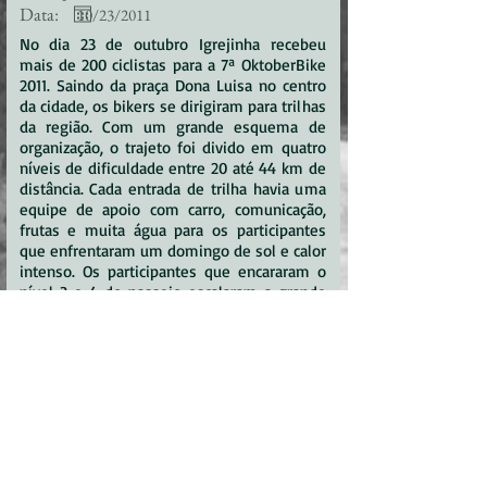
Data:
No dia 23 de outubro Igrejinha recebeu
mais de 200 ciclistas para a 7ª OktoberBike
2011. Saindo da praça Dona Luisa no centro
da cidade, os bikers se dirigiram para trilhas
da região. Com um grande esquema de
organização, o trajeto foi divido em quatro
níveis de dificuldade entre 20 até 44 km de
distância. Cada entrada de trilha havia uma
equipe de apoio com carro, comunicação,
frutas e muita água para os participantes
que enfrentaram um domingo de sol e calor
intenso. Os participantes que encararam o
nível 3 e 4 do passeio escalaram a grande
subida da Serra Grande de 10 km. No topo
da Serra Grande passaram por trilhas de
dificuldade moderada com muitas pedras e
altas velocidades. A atração especial para
despedida das trilhas no topo da Serra foi a
descida da trilha do Krupp com um trecho
de single track nas trilhas de grama. No fim
das trilhas muitos bikers aproveitaram um
tempinho para se deliciar com um belo